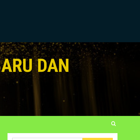
BARU DAN