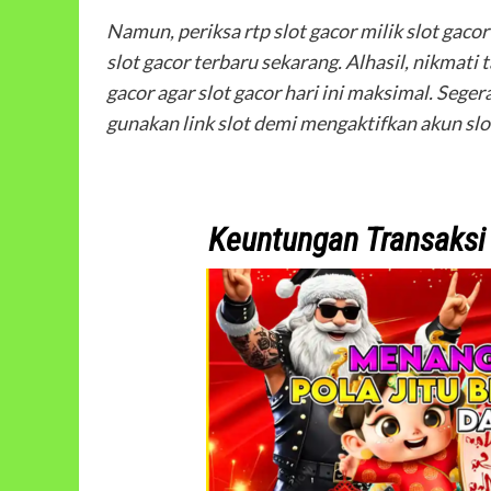
Namun, periksa rtp slot gacor milik slot gaco
slot gacor terbaru sekarang. Alhasil, nikmati t
gacor agar slot gacor hari ini maksimal. Segera
gunakan link slot demi mengaktifkan akun slo
Keuntungan Transaksi 