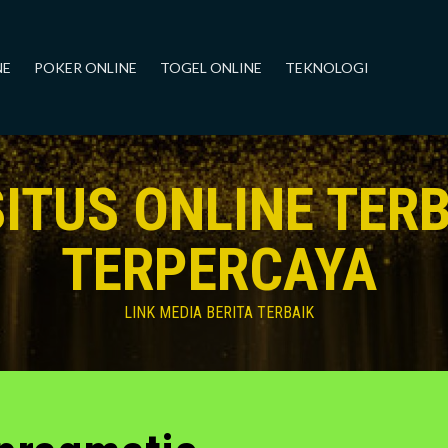
NE
POKER ONLINE
TOGEL ONLINE
TEKNOLOGI
SITUS ONLINE TER
TERPERCAYA
LINK MEDIA BERITA TERBAIK