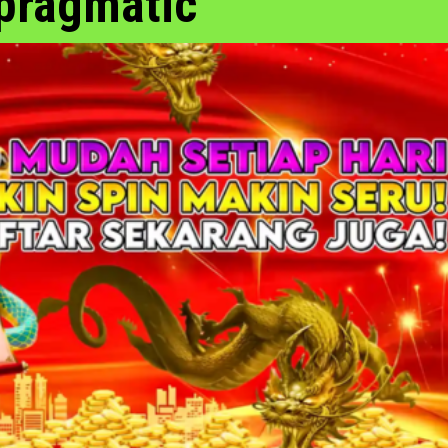
 pragmatic