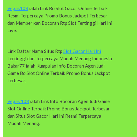
Vegas108
ialah Link Bo Slot Gacor Online Terbaik
Resmi Terpercaya Promo Bonus Jackpot Terbesar
dan Memberikan Bocoran Rtp Slot Tertinggi Hari Ini
Live.
Link Daftar Nama Situs Rtp
Slot Gacor Hari Ini
Tertinggi dan Terpercaya Mudah Menang Indonesia
Bakar77 ialah Kumpulan Info Bocoran Agen Judi
Game Bo Slot Online Terbaik Promo Bonus Jackpot
Terbesar.
Vegas 108
ialah Link Info Bocoran Agen Judi Game
Slot Online Terbaik Promo Bonus Jackpot Terbesar
dan Situs Slot Gacor Hari Ini Resmi Terpercaya
Mudah Menang.