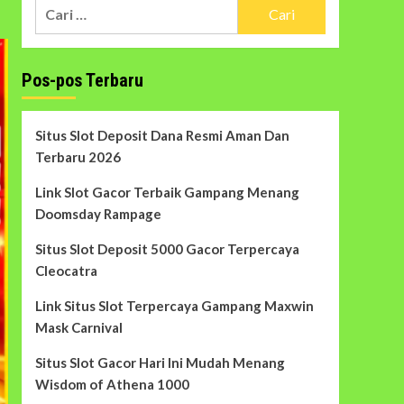
Cari
untuk:
Pos-pos Terbaru
Situs Slot Deposit Dana Resmi Aman Dan
Terbaru 2026
Link Slot Gacor Terbaik Gampang Menang
Doomsday Rampage
Situs Slot Deposit 5000 Gacor Terpercaya
Cleocatra
Link Situs Slot Terpercaya Gampang Maxwin
Mask Carnival
Situs Slot Gacor Hari Ini Mudah Menang
Wisdom of Athena 1000