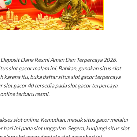
lot Deposit Dana Resmi Aman Dan Terpercaya 2026.
 situs slot gacor malam ini. Bahkan, gunakan situs slot
 karena itu, buka daftar situs slot gacor terpercaya
r slot gacor 4d tersedia pada slot gacor terpercaya.
 online terbaru resmi.
akses slot online. Kemudian, masuk situs gacor melalui
 hari ini pada slot unggulan. Segera, kunjungi situs slot
 akun slot gacor demi rtp slot gacor hari ini.